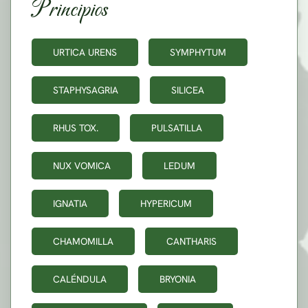
Principios
URTICA URENS
SYMPHYTUM
STAPHYSAGRIA
SILICEA
RHUS TOX.
PULSATILLA
NUX VOMICA
LEDUM
IGNATIA
HYPERICUM
CHAMOMILLA
CANTHARIS
CALÉNDULA
BRYONIA