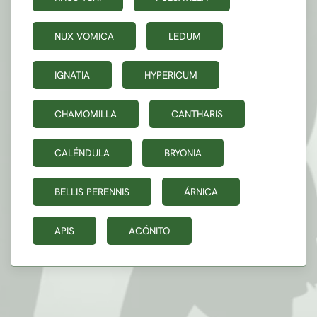
NUX VOMICA
LEDUM
IGNATIA
HYPERICUM
CHAMOMILLA
CANTHARIS
CALÉNDULA
BRYONIA
BELLIS PERENNIS
ÁRNICA
APIS
ACÓNITO