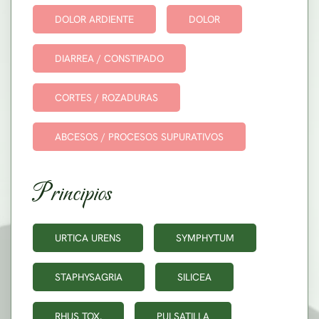
DOLOR ARDIENTE
DOLOR
DIARREA / CONSTIPADO
CORTES / ROZADURAS
ABCESOS / PROCESOS SUPURATIVOS
Principios
URTICA URENS
SYMPHYTUM
STAPHYSAGRIA
SILICEA
RHUS TOX.
PULSATILLA