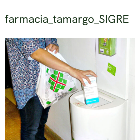
farmacia_tamargo_SIGRE
Ir al contenido principal