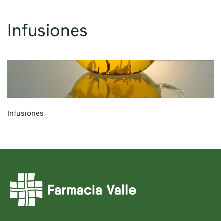
Infusiones
Ir al contenido principal
Infusiones