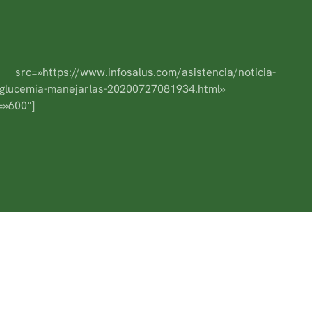
rc=»https://www.infosalus.com/asistencia/noticia-
oglucemia-manejarlas-20200727081934.html»
=»600″]