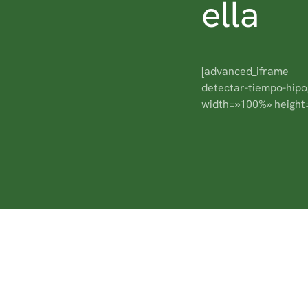
ella
[advanced_iframe s
detectar-tiempo-hip
width=»100%» height