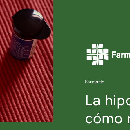
Farmacia
La hip
cómo r